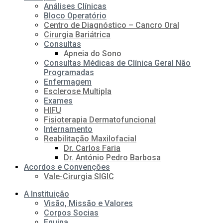
Análises Clínicas
Bloco Operatório
Centro de Diagnóstico – Cancro Oral
Cirurgia Bariátrica
Consultas
Apneia do Sono
Consultas Médicas de Clínica Geral Não
Programadas
Enfermagem
Esclerose Multipla
Exames
HIFU
Fisioterapia Dermatofuncional
Internamento
Reabilitação Maxilofacial
Dr. Carlos Faria
Dr. António Pedro Barbosa
Acordos e Convenções
Vale-Cirurgia SIGIC
A Instituição
Visão, Missão e Valores
Corpos Socias
Equipa